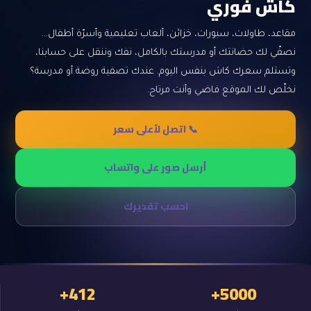
كاش فوري
مقاعد، طاولات، سبورات، خزائن، ألعاب تعليمية وأسرّة أطفال…
نصفّي لك حضانتك أو مدرستك بالكامل، نفك وننقل على حسابنا،
وتستلم سعرك كاش بنفس اليوم. عندك تصفية روضة أو مدرسة؟
نخلّص لك الموقع فاضي وأنت مرتاح.
📞 اتصل لأعلى سعر
أرسل صور على واتساب
احسب تقديرك
412+
5000+