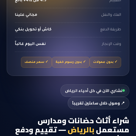
التقييم
4.9 من 412+ بائع
الفك والنقل
مجاني علينا
طريقة الدفع
كاش أو تحويل بنكي
وقت الإنجاز
نفس اليوم غالباً
✓ بدون عمولات
✓ بدون رسوم خفية
✓ سعر منصف
نشتري الآن في كل أحياء الرياض
📍 وصول خلال ساعتين تقريباً
شراء أثاث حضانات ومدارس
مستعمل
بالرياض
— تقييم ودفع