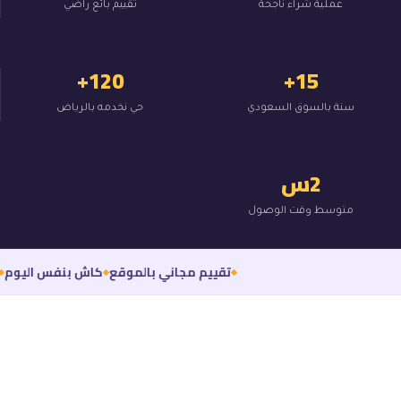
عملية شراء ناجحة
تقييم بائع راضي
120+
15+
سنة بالسوق السعودي
حي نخدمه بالرياض
2س
متوسط وقت الوصول
تقييم مجاني بالموقع
كاش بنفس