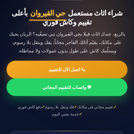
شراء اثاث مستعمل
حي القيروان
بأعلى
تقييم وكاش فوري
يالربع، عندك اثاث فيلا بحي القيروان تبي تصفّيه؟ الريان يجيك
على مكانك، يقيّم أثاثك الفاخر مجاناً، يفك وينقل بلا رسوم،
ويسلّمك كاش على طول بدون عمولات ولا مماطلة.
📞 اتصل الآن للتقييم
💬 واتساب للتقييم المجاني
تقييم مجاني في مكانك
فك ونقل بلا رسوم
دفع كاش فوري
خدمة نفس اليوم