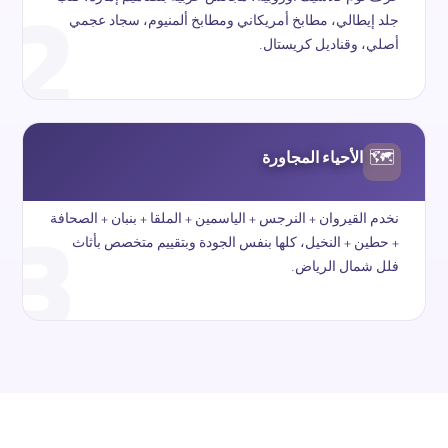
2
جلد إيطالي، مطابخ أمريكاني ومطابخ ألمنيوم، سجاد عجمي
أصلي، وقناديل كريستال.
الأحياء المجاورة
🗺
3
نخدم القيروان + النرجس + الياسمين + الملقا + بنبان + الصحافة
+ حطين + النخيل، كلها بنفس الجودة وبتقييم متخصص بأثاث
فلل شمال الرياض.