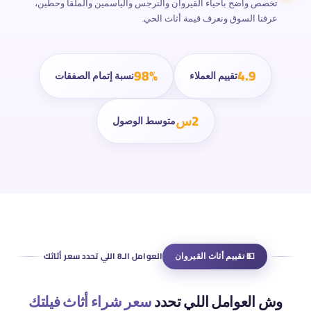
تخصص واضح بأحياء القيروان والنرجس والياسمين والملقا وحطين،
عرفنا السوق ونعرف قيمة أثاث الحي.
98%
4.9
تقييم العملاء
نسبة إتمام الصفقات
2س
متوسط الوصول
💵 تقييم أثاث القيروان
العوامل الـ8 اللي تحدد سعر أثاثك
وش العوامل اللي تحدد
سعر شراء أثاث فيلتك