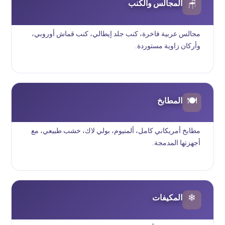
المجالس والكنب
🪑
مجالس عربية فاخرة، كنب جلد إيطالي، كنب قماش أوروبي،
وأركان زاوية مستوردة.
المطابخ
🍽
مطابخ أمريكاني كامل، ألمنيوم، بولي لاك، خشب طبيعي، مع
أجهزتها المدمجة.
المكيفات
❄