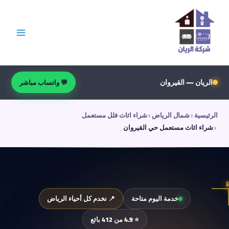
خطي
لى
لمحتوى
الريان — القيروان
💬 واتساب مباشر
الرئيسية
شمال الرياض
شراء اثاث فلل مستعمل
شراء اثاث مستعمل حي القيروان
خدمة اليوم متاحة
📍 نخدم كل أحياء الرياض
⭐ 4.9 من 412 بائع