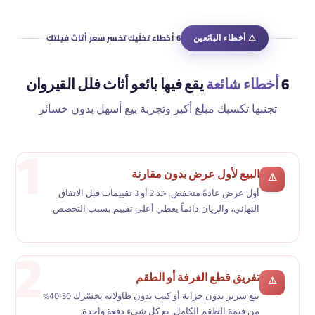
⚠ أخطاء البائعين
6 أخطاء تخلّيك تخسر سعر أثاث فيلتك
6
أخطاء شائعة
يقع فيها بائعو أثاث فلل القيروان
تجنبها تكسبك مبلغ أكبر وتجربة بيع أسهل بدون خسائر
البيع لأول عرض بدون مقارنة
⚠
أول عرض عادةً منخفض. خذ 2 أو 3 تقييمات قبل الاتفاق
النهائي، والريان دائماً يعطي أعلى تقييم بسبب التخصص.
تفريق قطع الغرفة أو الطقم
⚠
بيع سرير بدون خزانة أو كنب بدون طاولاته يخسّرك 30-40%
من قيمة الطقم الكامل. بع كل شيء دفعة واحدة.