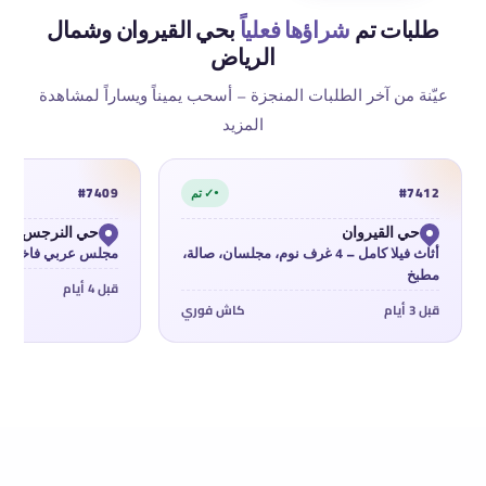
طلبات تم
شراؤها فعلياً
بحي القيروان وشمال
الرياض
عيّنة من آخر الطلبات المنجزة — أسحب يميناً ويساراً لمشاهدة
المزيد
#7409
#7412
✓ تم
حي القيروان
حي النرجس
أثاث فيلا كامل — 4 غرف نوم، مجلسان، صالة،
مجلس عربي فاخر + 
مطبخ
قبل 4 أيام
قبل 3 أيام
كاش فوري