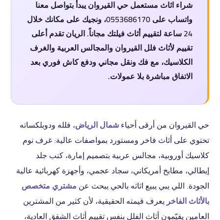
شراء اثاث مستعمل حي القيروان يبدأ بتواصل معنا
واتساب على 0553686170، ونجيك على مكانك خلال
24 ساعة لتقييم أثاث فيلتك مجاناً. الريان تقدم أعلى
تقييم لأثاث فلل القيروان والمجالس العربية والغرف
الكلاسيك، مع فك ونقل مجاني ودفع كاش فوري بعد
الاتفاق مباشرة بلا عمولات.
حي القيروان من أرقى أحياء
شمال الرياض
، فلله ودوبلكساته
تحتوي على أثاث فاخر ومستورد بمواصفات عالية: غرف نوم
كلاسيك أوروبية، مجالس عربية بتصميم إمارة، كنب جلد
إيطالي، مطابخ أمريكاني، سجاد عجمي، وأجهزة كهربائية عالية
الجودة. اللي يبي يبيع اثاثه بالحي يبحث عن
مشتري متخصص
بالأثاث الفاخر
يعرف قيمته الحقيقية، لأن كثير من المشترين
العامين يقيّمون أثاث الفلل بنفس تقييم أثاث الشقق العادية،