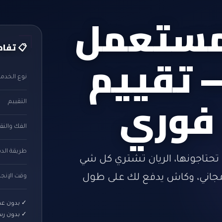
ستعمل
📋 تفاص
تقييم
نوع الخدمة
فوري
التقييم
الفك والنق
طريقة الد
ما تحتاجونها، الريان تشتري كل شي
وقت الإنجا
جاني، وكاش يدفع لك على طول
✓ بدون عم
✓ بدون رس