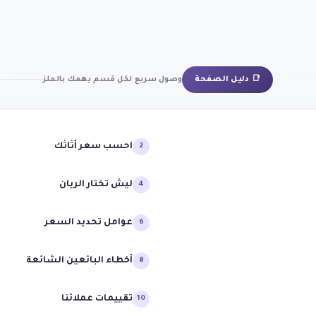
📑 دليل الصفحة
وصول سريع لكل قسم يهمك بالملز
احسب سعر أثاثك
2
ليش تختار الريان
4
عوامل تحديد السعر
6
أخطاء البائعين الشائعة
8
تقييمات عملائنا
10