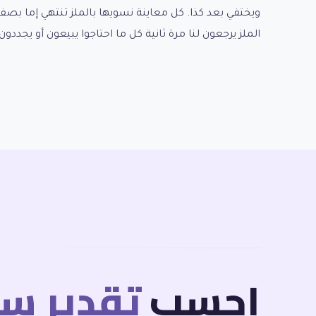
ويختفي بعد كذا. كل معاينة نسويها بالملز تنتهي إما بص
الملز يرجعون لنا مرة ثانية كل ما احتاجوا يبيعون أو يجددون 
احسب
تقدير سع