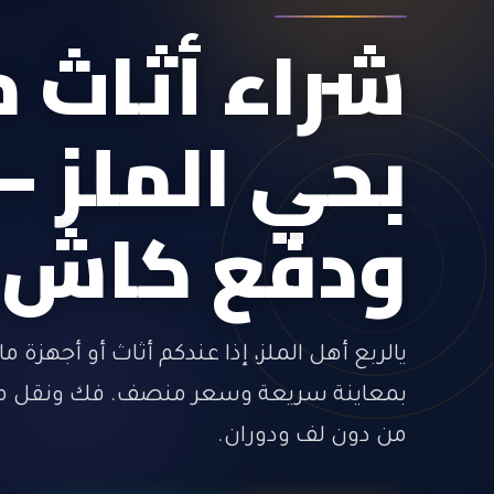
شراء أثاث
م
بحي الملز
— 
ودفع كاش 
يالربع أهل الملز، إذا عندكم أثاث أو أجهزة 
بمعاينة سريعة وسعر منصف. فك ونقل م
من دون لف ودوران.