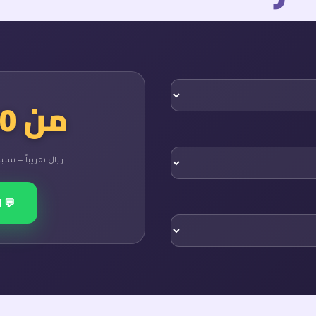
من 300 إلى 900
ريال تقريباً — نسبة
💬 