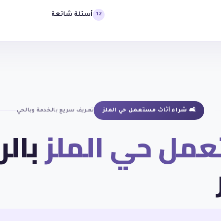
أسئلة شائعة
12
🛋 شراء أثاث مستعمل حي الملز
تعريف سريع بالخدمة وبالحي
عمل حي الملز
بال