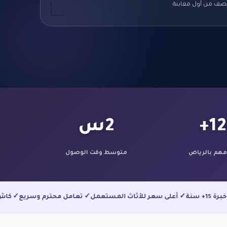
ف من أول معاينة
12
2س
هم بالرياض
متوسط وقت الوصول
رياض
✓ خبرة 15+ سنة
✓ أعلى سعر للأثاث المستعمل
✓ تعامل محترم وسري