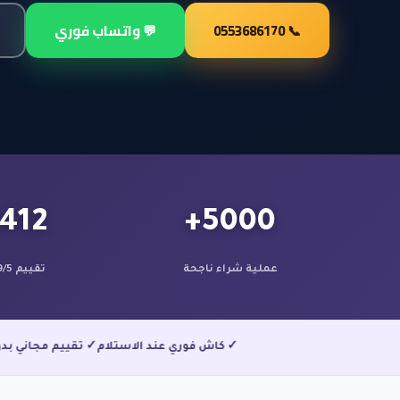
📞 0553686170
💬 واتساب فوري
412+
5000+
عملية شراء ناجحة
تقييم 4.9/5
✓ كاش فوري عند الاستلام
✓ تقييم مج