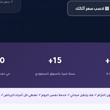
✓ سعر منص
🧮 احسب سعر أثاثك
0+
15+
سنة خبرة بالسوق السعودي
حي نخدم
اني بدون التزام
✓ فك ونقل مجاني
✓ خدمة نفس اليوم
✓ نغطي كل أحياء ال