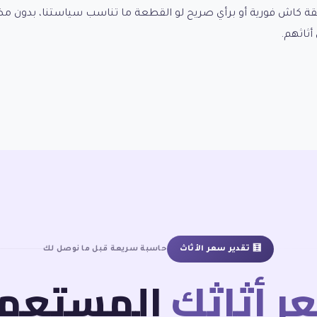
فقة كاش فورية أو برأي صريح لو القطعة ما تناسب سياستنا، بدون مض
أثاثهم.
🧮 تقدير سعر الأثاث
حاسبة سريعة قبل ما نوصل لك
ر أثاثك
المستعمل 