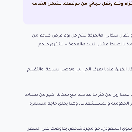
التزام وفك ونقل مجاني من موقعك. تشمل الخدمة
ير وانتقال سكاني. هالحركة تنتج كل يوم عرض ضخم من
موجودة بالضبط عشان تسد هالفجوة — نشتري منكم
قا. الفريق عندنا يعرف الحي زين ويوصل بسرعة، والتقييم
ندنا زين من كثر ما تعاملنا مع سكانه. كثير من طلباتنا
ائر الحكومية والمستشفيات، وهذا يخلق حاجة مستمرة
 وبين محاولة البيع الفردي هو إننا نتعامل معك كشركة موثوقة عندها سجل تجاري وخبرة 15+ سنة بالسوق السعودي، مو مجرد شخص يفاوضك على السعر