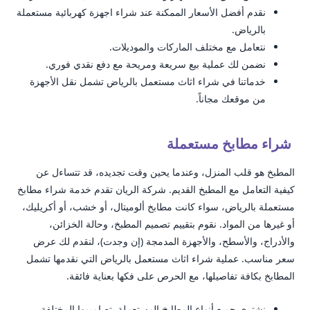
نقدم أفضل الأسعار الممكنة عند شراء اجهزة كهربائية مستعملة
بالرياض.
نتعامل مع مختلف الماركات والموديلات.
نضمن لك عملية بيع سريعة ومريحة مع دفع نقدي فوري.
خدماتنا في شراء اثاث مستعمل بالرياض تشمل نقل الأجهزة
من موقعك مجاناً.
شراء مطابخ مستعملة
المطبخ هو قلب المنزل، وعندما يحين وقت تجديده، قد تتساءل عن
كيفية التعامل مع المطبخ القديم. شركة الريان تقدم خدمة شراء مطابخ
مستعملة بالرياض، سواء كانت مطابخ ألوميتال، أو خشب، أو أكريليك،
أو غيرها من المواد. نقوم بتقييم تصميم المطبخ، وحالة الخزائن،
والأدراج، والأسطح، والأجهزة المدمجة (إن وجدت)، لنقدم لك عرض
سعر مناسب. عملية شراء اثاث مستعمل بالرياض التي نقدمها تشمل
المطابخ بكافة تفاصيلها، مع الحرص على فكها بعناية فائقة.
نشتري جميع أنواع المطابخ المستعملة بتصاميمها المختلفة