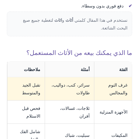
دفع فوري بدون وسطاء.
نستخدم في هذا المقال كلمتي
أثاث
و
اثاث
لتغطية جميع صيغ
البحث الشائعة.
ما الذي يمكنك بيعه من الأثاث المستعمل؟
الفئة
أمثلة
ملاحظات
غرف النوم
سرائر، كنب، دواليب،
نقبل الجيد
والمجالس
طاولات
والمتوسط
ثلاجات، غسالات،
فحص قبل
الأجهزة المنزلية
أفران
الاستلام
شامل الفك
المكيفات
سبليت، شباك