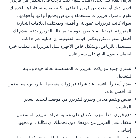
قديم لديك أو تبحث عن فريزر إضافي بتكلفة مناسبة، فإننا هنا لخدمتك.
نقوم بـ شراء فريزرات مستعملة بالرياض بجميع أنواعها وأحجامها،
سواء كانت فريزرات عمودية أو أفقية، وبمختلف العلامات التجارية
المعروفة. فريقنا المتخصص يقوم بتقييم حالة الفريزر بدقة ليقدم لك
أفضل سعر ممكن يعكس قيمته الحقيقية. إن عملية شراء اثاث
مستعمل بالرياض، وبشكل خاص الأجهزة مثل الفريزرات، تتطلب خبرة
لضمان حصول البائع على سعر عادل.
نشتري جميع موديلات الفريزرات المستعملة بحالة جيدة وقابلة
للتشغيل.
نقدم أسعاراً تنافسية عند شراء فريزرات مستعملة بالرياض، مما يضمن
لك أفضل عائد.
فحص وتقييم مجاني وسريع للفريزر في موقعك لتحديد السعر
المناسب.
دفع فوري نقداً بمجرد الاتفاق على عملية شراء الفريزر المستعمل.
نتكفل بنقل الفريزر من موقعك دون تحميلك أي تكاليف أو مجهود
إضافي.
نضمن لك تجربة بيع مريحة وسلسة عند تعاملك مع شركة الريان لـ