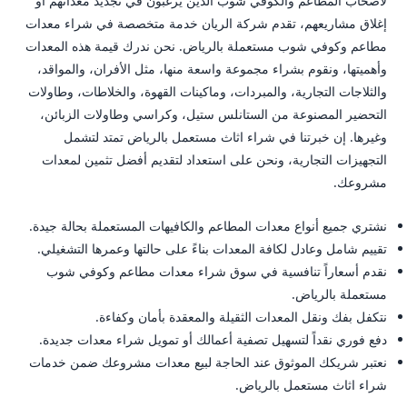
لأصحاب المطاعم والكوفي شوب الذين يرغبون في تجديد معداتهم أو
إغلاق مشاريعهم، تقدم شركة الريان خدمة متخصصة في شراء معدات
مطاعم وكوفي شوب مستعملة بالرياض. نحن ندرك قيمة هذه المعدات
وأهميتها، ونقوم بشراء مجموعة واسعة منها، مثل الأفران، والمواقد،
والثلاجات التجارية، والمبردات، وماكينات القهوة، والخلاطات، وطاولات
التحضير المصنوعة من الستانلس ستيل، وكراسي وطاولات الزبائن،
وغيرها. إن خبرتنا في شراء اثاث مستعمل بالرياض تمتد لتشمل
التجهيزات التجارية، ونحن على استعداد لتقديم أفضل تثمين لمعدات
مشروعك.
نشتري جميع أنواع معدات المطاعم والكافيهات المستعملة بحالة جيدة.
تقييم شامل وعادل لكافة المعدات بناءً على حالتها وعمرها التشغيلي.
نقدم أسعاراً تنافسية في سوق شراء معدات مطاعم وكوفي شوب
مستعملة بالرياض.
نتكفل بفك ونقل المعدات الثقيلة والمعقدة بأمان وكفاءة.
دفع فوري نقداً لتسهيل تصفية أعمالك أو تمويل شراء معدات جديدة.
نعتبر شريكك الموثوق عند الحاجة لبيع معدات مشروعك ضمن خدمات
شراء اثاث مستعمل بالرياض.