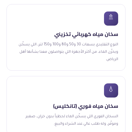
🚿
سخان مياه كهربائي تخزيني
النوع التقليدي بسعات 30 و50 و80 و100 و150 لتر، اللي يسخّن
ويخزّن الماء، من أكثر الأجهزة اللي يتواصلون معنا بشأنها أهل
الرياض.
💧
سخان مياه فوري (تانكليس)
السخان الفوري اللي يسخّن الماء لحظياً بدون خزان، صغير
وموفّر، وله طلب عالي عند الشراء والبيع.