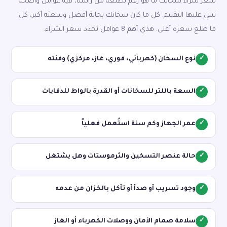
سعر شراء سخانك ما هو رقم نطلّعه من راسنا، فيه عوامل واضحة
نبني عليها التقييم. كل ما كان سخانك بحالة أفضل وسعته أكبر، كل
ما طلع سعره أعلى. هذي أهم 8 عوامل تحدد سعر الشراء.
✓
نوع السخان (كهربائي، فوري، غاز، مركزي) وفئته
✓
السعة باللتر للسخانات أو القدرة بالواط للدفايات
✓
عمر الجهاز وكم سنة استُعمل فعلياً
✓
حالة عنصر التسخين والثرموستات وهل يشتغل
✓
وجود تسريب أو صدأ أو تآكل بالخزان من عدمه
✓
سلامة صمام الأمان ووصلات الكهرباء أو الغاز