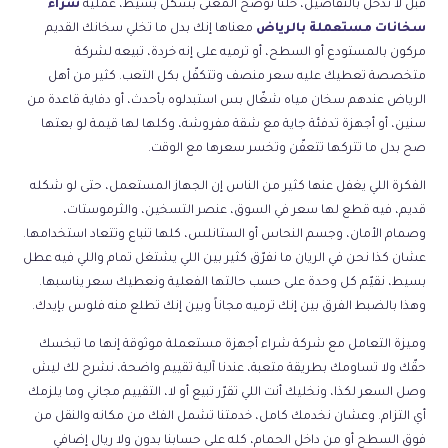
قبل لا ندخل بالتفاصيل، خلّنا نوضّح المعنى بشكل بسيط، عملية
شراء
سخانات مستعملة بالرياض
معناها إنك بدل ما تخلي سخانك القديم
مركون بالمستودع أو السطح، أو ترميه على إنه خردة، تبيعه لشركة
متخصصة تعطيك عليه سعر منصف وتتكفّل بكل التعب. كثير من أهل
الرياض عندهم سخان مياه شغّال بس استبدلوه بأحدث، أو دفاية قاعدة من
سنين، أو أجهزة تدفئة جاية مع شقة مفروشة، وكلها لها قيمة لو بعتها
صح بدل ما تتركها تتعفّن وتخسر سعرها مع الوقت.
الفكرة اللي يغفل عنها كثير من الناس إن الجهاز المستعمل، حتى لو شكله
قديم، فيه قطع لها سعر في السوق، عنصر التسخين، والثرموستات،
وصمام الأمان، وجسم النحاس أو الستانلس، كلها تنباع وتتعاد استخدامها.
عشان كذا نحن في الريان ما نفرّق كثير بين اللي يشتغل تمام واللي فيه عطل
بسيط، نقيّم كل وحدة على حسب حالتها الفعلية ونعطيك سعر يناسبها.
وهذا بالضبط الفرق بين إنك ترميه مجاناً وبين إنك تطلع منه فلوس بإيدك.
وميزة التعامل مع شركة
شراء أجهزة مستعملة موثوقة
إنها ما تبخسك
حقّك ولا تساومك بطريقة متعبة، عندنا آلية تقييم واضحة، نشرح لك ليش
وصل السعر لكذا، ونخليك أنت اللي تقرّر تبيع أو لا، التقييم مجاني وما يلزمك
أي التزام. وعشان نخدمك كامل، خدمتنا تشمل الفك من مكانه والنقل من
فوق السطح أو من داخل الحمام، كله على حسابنا بدون ولا ريال إضافي