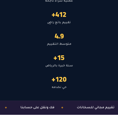
عملية شراء ناجحة
412+
تقييم بائع راضٍ
4.9
متوسط التقييم
15+
سنة خبرة بالرياض
120+
حي نخدمه
تقييم مجاني للسخانات
فك ونقل على حسابنا
ك