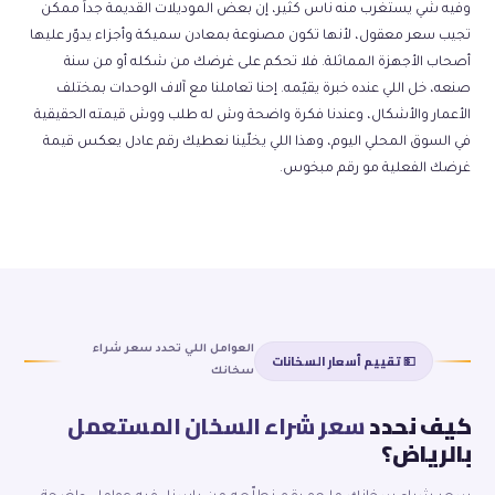
وفيه شي يستغرب منه ناس كثير، إن بعض الموديلات القديمة جداً ممكن
تجيب سعر معقول، لأنها تكون مصنوعة بمعادن سميكة وأجزاء يدوّر عليها
أصحاب الأجهزة المماثلة. فلا تحكم على غرضك من شكله أو من سنة
صنعه، خل اللي عنده خبرة يقيّمه. إحنا تعاملنا مع آلاف الوحدات بمختلف
الأعمار والأشكال، وعندنا فكرة واضحة وش له طلب ووش قيمته الحقيقية
في السوق المحلي اليوم، وهذا اللي يخلّينا نعطيك رقم عادل يعكس قيمة
غرضك الفعلية مو رقم مبخوس.
العوامل اللي تحدد سعر شراء
💵 تقييم أسعار السخانات
سخانك
كيف نحدد
سعر شراء السخان المستعمل
بالرياض؟