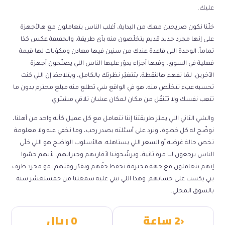
عليك.
خلّنا نكون صريحين معك من البداية، أغلب الناس يتعاملون مع هالأجهزة
على إنها مجرد حديد قديم يتخلّصون منه بأي طريقة، والحقيقة عكس كذا
تماماً. الوحدة اللي قاعدة عندك من سنين فيها معادن ومكوّنات لها قيمة
فعلية في السوق، وفيها أجزاء يدوّر عليها الناس اللي يصلّحون أجهزة
الآخرين. لمّا تفهم هالنقطة، بتتغيّر نظرتك بالكامل، وبتلاحظ إن اللي كنت
تحسبه عبء تتخلّص منه، هو في الواقع شي تطلع منه مبلغ محترم بدون ما
تتعب نفسك ولا تتنقّل من مكان لمكان عشان تلاقي مشتري.
والشي الثاني اللي يميّز طريقتنا إننا نتعامل مع كل عميل كأنه واحد من أهلنا،
نوضّح له كل خطوة، ونرد على أسئلته بصدر رحب، وما نخفي عنه ولا معلومة
تخص حالة غرضه أو السعر اللي يستاهله. هالأسلوب الواضح هو اللي خلّى
الناس يرجعون لنا مرة ثانية، ويرشّحوننا لأقاربهم وجيرانهم، لأنهم حسّوا
إنهم يتعاملون مع جهة محترمة تحفظ حقّهم وتقدّر وقتهم، مو مجرد طرف
يبي يكسب على حسابهم. وهذا اللي نبني عليه سمعتنا من خمستعشر سنة
بالسوق المحلي.
‹2 ساعة
0 ريال