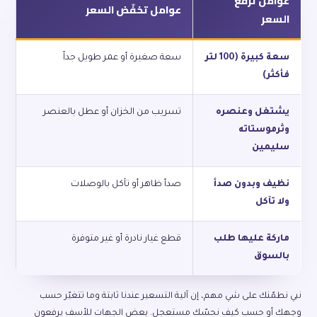
عوامل ترفع
عوامل تخفّض السعر
السعر
سعة كبيرة (100 لتر
سعة صغيرة أو عمر طويل جداً
فأكثر)
يشتغل وعنصره
تسريب من الخزان أو عطل بالعنصر
وثرموستاته
سليمين
نظيف وبدون صدأ
صدأ ظاهر أو تآكل بالوصلات
ولا تآكل
ماركة عليها طلب
قطع غيار نادرة أو غير متوفرة
بالسوق
نبي نطمّنك على شي مهم، إن آلية التسعير عندنا ثابتة وما تتغيّر حسب
وجهك أو حسب كيف نحسّك مستعجل. بعض الجهات للأسف يرفعون