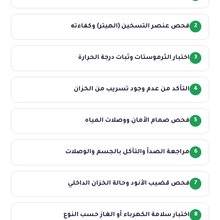
2
فحص عنصر التسخين (الهيتر) وكفاءته
3
اختبار الثرموستات وثبات درجة الحرارة
4
التأكد من عدم وجود تسريب من الخزان
5
فحص صمام الأمان ووصلات المياه
6
مراجعة الصدأ والتآكل بالجسم والوصلات
7
فحص قضيب الأنود وحالة الخزان الداخلي
8
اختبار سلامة الكهرباء أو الغاز حسب النوع