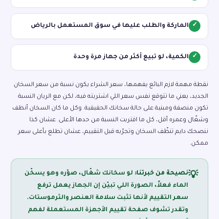
✓
الماركة والطلب عليها في سوق المستعمل بالرياض
✓
الكمية، لو تبيع أكثر من جهاز مرة وحدة
نقطة مهمة لازم البائع يفهمها، سعر الشراء يكون نسبة من سعر السخان
الجديد، يعني ما تتوقع نفس سعر اللي اشتريته فيه، لكن مع الريان النسبة
تكون منصفة ومبنية على حالة سخانك الحقيقية. وكل ما كان السخان أنظف
وشغّال وعمره أقل، كل ما اقتربت النسبة من حدها الأعلى. عشان كذا
ننصحك دايم تنظّف السخان وتجرّبه قبل التقييم، عشان تطلع بأعلى سعر
ممكن.
نصيحة من خبرتنا:
لو سخانك شغّال، صوّره وهو يسخّن
💡
الماء فعلاً، الصورة اللي تبيّن إن الجهاز يعمل ترفع
سعر التقييم لأنها تثبت سلامة العنصر والثرموستات.
وتقدر تشوف صفحة
تقييم الأجهزة المستعملة
لفهم