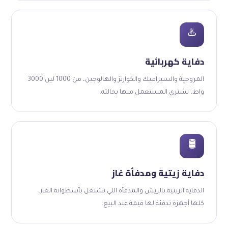
♨️
دفاية كهربائية
المروحية والسيراميك والكوارتز والهالوجين، من 1000 لين 3000
واط، نشتري المستعمل منها بحالته.
🛢️
دفاية زيتية ومدفأة غاز
الدفاية الزيتية بالريش والمدفأة اللي تشتغل بأسطوانة الغاز،
كلها أجهزة تدفئة لها قيمة عند البيع.