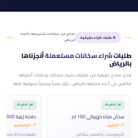
نماذج من سخانات اشتريناها بأحياء
📒 طلبات شراء حقيقية
الرياض
طلبات
شراء سخانات مستعملة
أنجزناها
بالرياض
هذي نماذج حقيقية من عمليات شراء سخانات ودفايات أنجزناها
لبائعين في أحياء مختلفة بالرياض، حرّك يميناً ويساراً تشوفها كلها.
تم الشراء
تم الشراء
سخان مياه كهربائي 100 لتر
دفاية زيتية 2000 واط
📍 النخيل
📍 الياسمين
الثرموستات والعنصر شغّالين
نظيفة وبحالة ممتازة