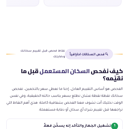
نقاط فحص قبل تقييم سخانك
🔍 فحص السخانات احترافياً
ودفايتك
كيف نفحص
السخان المستعمل
قبل ما
نقيّمه؟
الفحص هو أساس التقييم العادل، إحنا ما نعطي سعر بالتخمين، نفحص
سخانك نقطة نقطة عشان نطلع بسعر يناسب حالته الحقيقية، وفي نفس
الوقت نخليك أنت تشوف معنا الفحص بشفافية كاملة. هذي أهم النقاط اللي
نراجعها قبل تقييم شراء أي سخان أو دفاية مستعملة.
1
تشغيل الجهاز والتأكد إنه يسخّن فعلاً