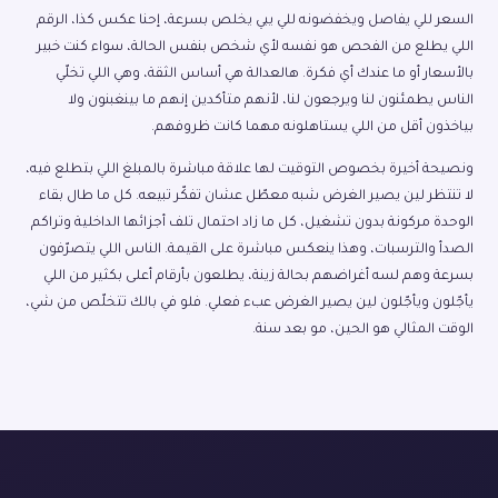
السعر للي يفاصل ويخفضونه للي يبي يخلص بسرعة، إحنا عكس كذا، الرقم
اللي يطلع من الفحص هو نفسه لأي شخص بنفس الحالة، سواء كنت خبير
بالأسعار أو ما عندك أي فكرة. هالعدالة هي أساس الثقة، وهي اللي تخلّي
الناس يطمئنون لنا ويرجعون لنا، لأنهم متأكدين إنهم ما بينغبنون ولا
بياخذون أقل من اللي يستاهلونه مهما كانت ظروفهم.
ونصيحة أخيرة بخصوص التوقيت لها علاقة مباشرة بالمبلغ اللي بتطلع فيه،
لا تنتظر لين يصير الغرض شبه معطّل عشان تفكّر تبيعه. كل ما طال بقاء
الوحدة مركونة بدون تشغيل، كل ما زاد احتمال تلف أجزائها الداخلية وتراكم
الصدأ والترسبات، وهذا ينعكس مباشرة على القيمة. الناس اللي يتصرّفون
بسرعة وهم لسه أغراضهم بحالة زينة، يطلعون بأرقام أعلى بكثير من اللي
يأجّلون ويأجّلون لين يصير الغرض عبء فعلي. فلو في بالك تتخلّص من شي،
الوقت المثالي هو الحين، مو بعد سنة.