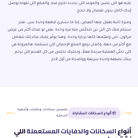
عليه هو اللي يصير، والموعد اللي نحدده نلتزم فيه، والمبلغ اللي نقوله يوصل
إيدك كامل بدون نقصان ولا حجج.
وميزة ثانية يغفل عنها البعض، إننا ما نشتري قطعة وحدة بس، نقدر
نستلم منك كل اللي تبي تتخلّص منه مرة وحدة. يعني لو عندك أكثر من غرض
مركون، نجي ونقيّمها كلها بزيارة وحدة، وهذا يوفّر عليك عناء إنك تتعامل
مع أكثر من جهة، وكمان يرفع المبلغ الإجمالي اللي تستلمه. هالمرونة هي
اللي تخلّي العملية مريحة فعلاً، وتخليك تخلص من كل القديم اللي يزحم
بيتك بصفقة واحدة سريعة وواضحة من أول لآخر.
تفصيل سخانات ودفايات وأجهزة
📦 أنواع السخانات المشتراة
التدفئة
أنواع
السخانات والدفايات المستعملة
اللي