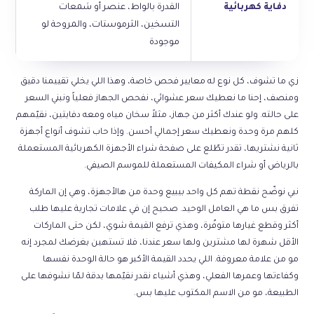
دفاية كهربائية
القدرة بالواط، عنصر أو شمعات
التسخين، الثرموستات، والمروحة لو
موجودة
زي ما تشوف، كل نوع له معايير فحص خاصة، وهذا اللي يخلي تقييمنا دقيق
ومنصف، إحنا ما نعطيك سعر عشوائي، نفحص الجهاز فعلياً ونبني السعر
على حالته. ولو عندك أكثر من جهاز، مثلاً سخان مياه ومعه دفايتين، نقيّمهم
كلهم مرة وحدة ونعطيك سعر إجمالي أحسن. وإذا حاب تشوف أنواع أجهزة
ثانية نشتريها، تقدر تطّلع على صفحة
شراء الأجهزة الكهربائية المستعملة
بالرياض
أو
شراء المكيفات المستعملة
للموسم الصيفي.
نبي نوضّح نقطة تهم كل واحد بيبيع وحدة من هالأجهزة، وهي إن الماركة
تفرق بس ما هي العامل الوحيد. صحيح إن في علامات تجارية عليها طلب
أكثر وقطع غيارها متوفّرة، وهذي ترفع القيمة شوي، لكن حتى الماركات
الأقل شهرة لها مشترين ولها سعر عندنا، فلا تستهين بغرضك لمجرد إنه
مو من علامة معروفة. اللي يحدد القيمة الأكبر هو حالة الوحدة نفسها
وكفاءتها وعمرها الفعلي، وهذي أشياء نقدر نقيّمها بدقة لمّا نشوفها على
الطبيعة، مو من الاسم المكتوب عليها بس.