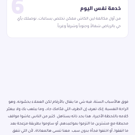
6
خدمة نفس اليوم
من أول مكالمة لين الكاش ممكن تخلص بساعات، نوصلك بأي
حي بالرياض شمالاً وجنوباً وشرقاً وغرباً.
فوق هالأسباب الستة، فيه شي ما ينقال بالأرقام لكن العملاء يحسّونه، وهو
الراحة النفسية. إنك تعرف إن الطرف اللي قدّامك جاد، وما بيلعب بك ولا بيغيّر
كلامه باللحظة الأخيرة، هذا بحد ذاته يستاهل. كثير من الناس عاشوا مواقف
محبطة مع مشترين ما التزموا بمواعيدهم، أو ساوموا بطريقة مزعجة بعد
ما اتفقوا، أو اختفوا فجأة بدون سبب. معنا تنسى هالمعاناة، لأن اللي نتفق