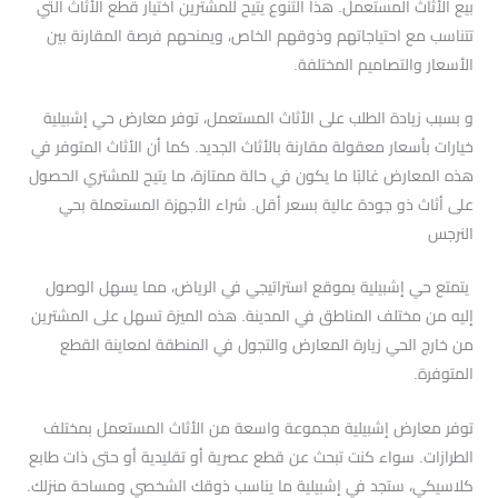
بيع الأثاث المستعمل. هذا التنوع يتيح للمشترين اختيار قطع الأثاث التي
تتناسب مع احتياجاتهم وذوقهم الخاص، ويمنحهم فرصة المقارنة بين
الأسعار والتصاميم المختلفة.
و بسبب زيادة الطلب على الأثاث المستعمل، توفر معارض حي إشبيلية
خيارات بأسعار معقولة مقارنة بالأثاث الجديد. كما أن الأثاث المتوفر في
هذه المعارض غالبًا ما يكون في حالة ممتازة، ما يتيح للمشتري الحصول
على أثاث ذو جودة عالية بسعر أقل. شراء الأجهزة المستعملة بحي
النرجس
يتمتع حي إشبيلية بموقع استراتيجي في الرياض، مما يسهل الوصول
إليه من مختلف المناطق في المدينة. هذه الميزة تسهل على المشترين
من خارج الحي زيارة المعارض والتجول في المنطقة لمعاينة القطع
المتوفرة.
توفر معارض إشبيلية مجموعة واسعة من الأثاث المستعمل بمختلف
الطرازات. سواء كنت تبحث عن قطع عصرية أو تقليدية أو حتى ذات طابع
كلاسيكي، ستجد في إشبيلية ما يناسب ذوقك الشخصي ومساحة منزلك.