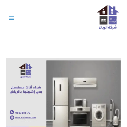
خطي
لى
لمحتوى